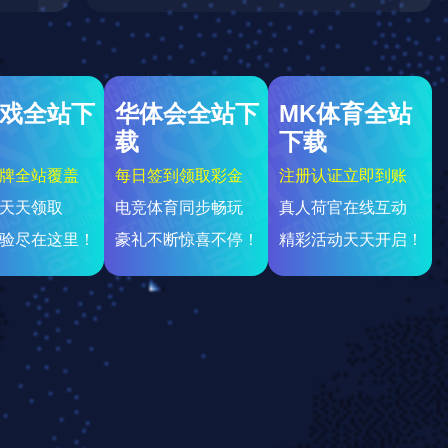
方面的决策备受关注，尤其是
寻找一位能够接班他的球员。
个方面深入分析这一情况：首
用，以及最后讨论潜在接班人
丰富的大赛经验，为整个中场
可以更加专注于进攻。
练和积极态度激励队友，这种
得尤为关键。