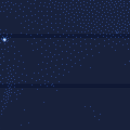
专家分析：B费领衔全队需寻找卡塞
2026-06-01 13:57
阅读 50 次