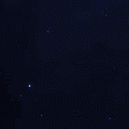
2026-07-03
执法诺坎普传奇的主裁正式退役
在国际足球界，裁判的地位往往被忽视
2026-05-24
梅西甜蜜评论安东内拉晒生活照
在当今足球界，梅西无疑是最受瞩目的
2026-06-26
亚星游戏官网
亚星游戏官网官方网站【KY1.AC】官
安
网认证:手机版、app下载、登录入
号