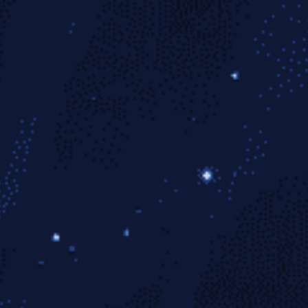
球队的发展。随着时间推进，卡塞米罗难免面临体能下降与伤病
依然具备竞争力。
场形势
优秀的中场人才，包括一些年轻新星与成熟球员，他们都能为曼
有潜力的新秀，因此竞争异常激烈。曼联必须采取积极措施，以
越来越重要的一环，各种战术体系对这个位置需求不断增加。传
逼抢战术要求。因此，在寻找卡塞米罗接班人的同时，曼联还需
的候选者，不论是来自英超还是其他欧洲顶级联赛，都展现出了
到适应团队文化和战术体系的问题，这无疑给俱乐部增添了额外
中的作用