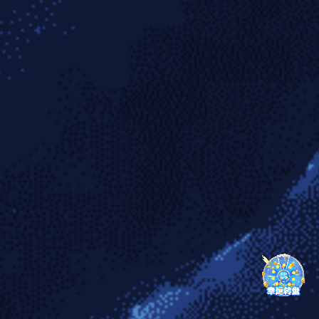
风险，因此他需要一个可靠的
联提供不同风格和战术选择。
避免错失良机。
统意义上的防守型中场已经无
考虑如何让该球员适应新的战
极大的潜力。不过，引援不仅
挑战。