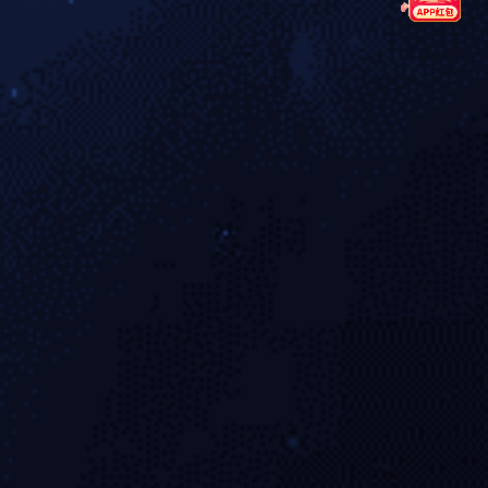
展。因此，在严峻竞争环境
程中，不仅要考虑技术水平，
过程中扮演重要角色，为此后
抓住机会，引入真正符合球队