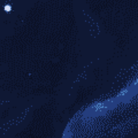
的重要攻击核心，他不仅负责组织进攻，还时常参与到防守之中
了状态，并开始发挥领袖作用。这种变化也使得他成为寻找卡塞
创造性的进攻球权，他能迅速打破对方防线，为前锋创造机会。此
可或缺的一部分。然而，一个健康有效率高的人才支持，如同一个
，将更多精力投入到组织进攻及冲击对方禁区之中，而不是单纯承
整体团队效率，同时减轻B费身上的重担，让他能够更加自由地发
的选择
任务，俱乐部管理层需评估多名候选者。其中，有几位年轻且具
，有一些充满活力并且具备强大身体素质及出色技术的小将，他
需要考虑诸如转会费用、薪资结构以及与原队伍老板沟通等多个
他们能迅速进入状态，并为球队贡献力量。这就要求俱乐部不仅