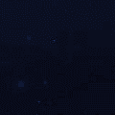
三
，但他们在比赛中的重要性不言而...
与
球星之一，而他的个人生活同样备...
联系我们
快速导航
徽省合肥市蜀山区望江西路188
App下载
关于我们