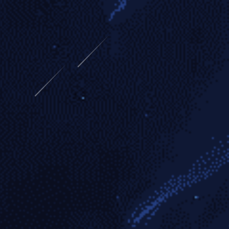
然而，年龄问题始终困扰着
接班人，以确保曼联在中场
2、当前中场市
近期转会市场上涌现出多名
许多顶级俱乐部都盯上这些
此外，中场位置是现代足球
法满足当今快速进攻和高压
术理念。
目前市场上有不少符合条件
仅是看技术能力，更要考虑
3、B费在球队