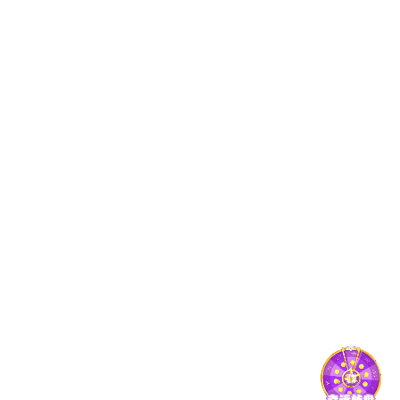
身份验证
网络防护
多因子登录、行为识
WAF规则、异常流量识
别、设备绑定
别、服务稳定性保障
安全核心
数据加密
行为审计
字段加密、权限分级、
关键操作日志、行为追
存储隔离
踪、风险溯源支持