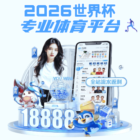
注册入口
亚星游戏官网
· 体育观看更
便捷
连接你的赛事视野，打造球迷专属的数字主场。
亚星游戏
官网网页版
提供多终端支持、高清视频、 实时比分与赛事
推荐，让你随时随地畅享体育内容。
网页端入口