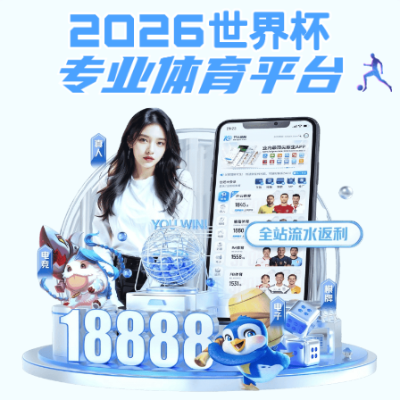
注册入口
极速响应