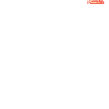
亚星游戏官网 在多个国际赛事科技平台评比中脱颖而出，持
续提升安全性与观赛体验。
亚洲体育服务平台大奖
2022 年度综合类数字体育平台荣誉奖项，肯定平台服务能
力。