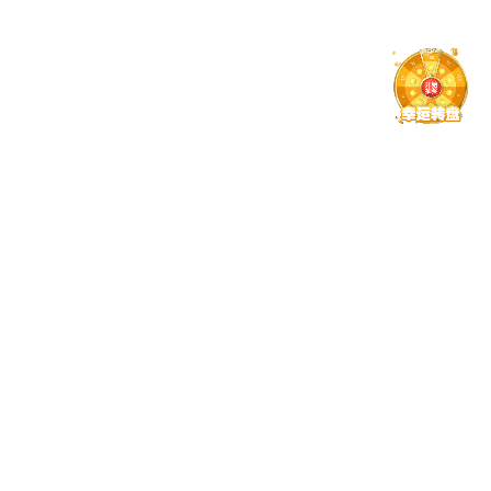
v6.3.0：
基于行为模式的推荐系统上线，结合亚星游戏官
网用户偏好提供个性推送。
v6.2.0：
新增“热投榜”，自动聚合平台高关注赛事，便于快
速浏览。
v5.9.2：
话题聚合功能加入，集中展示当日热议赛事与趋
势。
界面与交互
v6.3.0：
全局交互动效优化，页面滚动与模块切换更流
畅。
v6.1.3：
夜间模式字体与背景对比度调整，提升阅读舒适
度。
v6.0.0：
视觉风格全面焕新，支持浅色与暗色模式自动切
换。