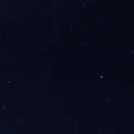
下一篇
马竞年轻球员争议犯规未被判罚加