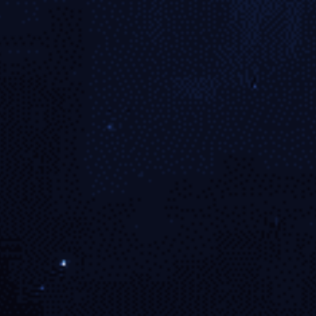
马特乌斯称赞凯尔在多特的出色
在当今足球界，球员的表现往往会引发
2026-05-29
执法诺坎普传奇的主裁正式退役
在国际足球界，裁判的地位往往被忽视
2026-05-24
贝隆谈梅西状态认为他需团队支
贝隆在谈及梅西的状态时表示，他认为
2026-07-18