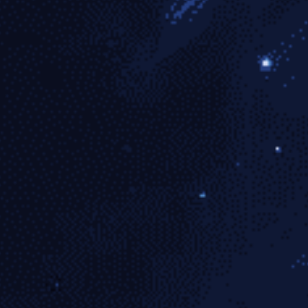
3、转会可能带
如果最终贝尔塔选择加盟其
新寻找合适的人选来填补这
知数，这样的不确定性可能
对于拜仁或曼城而言，如果
权。而与此同时，他们也需
标。
另外，从整体行业来看，此
育总监被挖走，那么各个俱
4、展望贝尔塔
若最终加盟拜仁或曼城，贝
对他的个人能力提出更高要