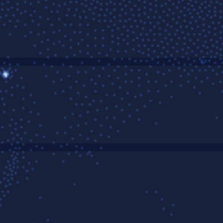
曼城争抢阿森纳体育总监贝尔塔转
2026-05-30 13:40
阅读 56 次