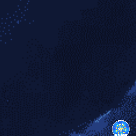
有着不错的表现。这样的成绩
度重视。
竞争优势。而如今他们对贝尔
来，拜仁虽然保持了一定竞争
上的灵活性与效率。在瓜迪奥
进一步优化阵容，加快更新换
胜利，因此必须积极寻求高水