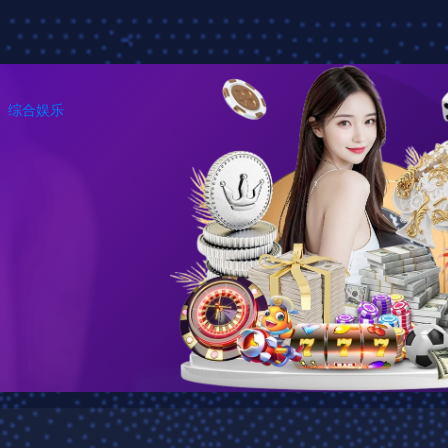
游戏官网
· 体育观看
球迷专属的数字主场。
亚星游戏官网网页版
提供多终端
分与赛事推荐，让你随时随地畅享体育内容。
网页端入口
下载APP