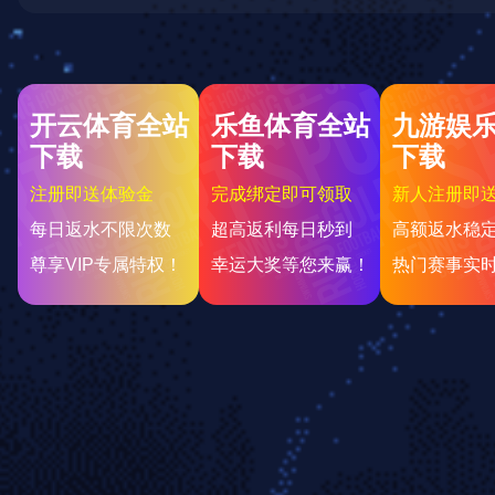
首页
体育热讯
正
近日，法国媒体报道了拜仁
论。贝尔塔作为顶级俱乐部
章将分析贝尔塔在阿森纳所
这一转会可能带来的影响；
让大家了解这一重要事件背
1、贝尔塔在阿
贝尔塔自担任阿森纳体育总
列引援，不仅增强了球队实
的新星，这些球员逐渐成为
此外，贝尔塔还注重年轻球
这种长远规划不仅提升了俱