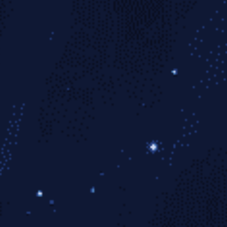
回到了英超强队行列，多次获得赛事资格，并在国内外赛场上都
球员价值的精准把握，以及他对于团队合作和沟通协调能力的高
争抢原因
一直以来都注重打造强大的管理团队，以确保其在欧洲赛场上的
上是因为看中了他在转会市场上的敏锐嗅觉及优秀执行力。近年
起，他们迫切需要通过引进优秀人才来巩固地位。
望通过引进像贝尔塔这样的顶尖体育总监，加强自身在转会操作
一支实力强劲且具备战术灵活性的球队，而贝尔塔可以帮助他们
俱乐部都明白，在当今足球环境中，仅靠现有阵容无法确保长期
丰富经验及卓越表现，无疑成为两家俱乐部心目中的理想人选。