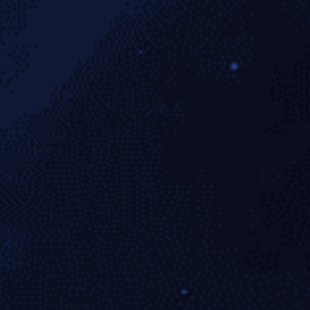
表…
分
与否直接影响着比赛的结果和观...