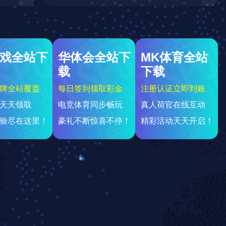
消息，引起了广泛的关注与讨
个欧洲足坛的格局。首先，文
睐的原因；接着，我们将分析
提供一个全面而深入的视角，
屡屡获得成功。他主导的一系
年来他成功引入了多名有潜力
身青训系统中发掘更多人才。
赞助商关注。