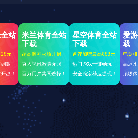
文
慕尼黑和曼城这两大欧洲豪门正在争抢阿森纳体育总监贝尔塔的
的重要角色，其转会操作不仅关乎球队的未来发展，也将影响整
取得的成就以及他的管理风格；其次，将探讨拜仁和曼城对他青
最后，还将展望贝尔塔未来可能的发展方向。这些内容将为读者
后的故事。
森纳的成就
监以来，他凭借出色的眼光和管理能力，使得球队在转会市场上
力，还提高了板凳深度，为教练提供了更多战术选择。例如，近
球队的重要一员。
员的培养，他推出了一系列青训改革措施，使得阿森纳能够从自
乐部整体竞争力，也为未来打下了坚实基础，吸引了众多球迷和