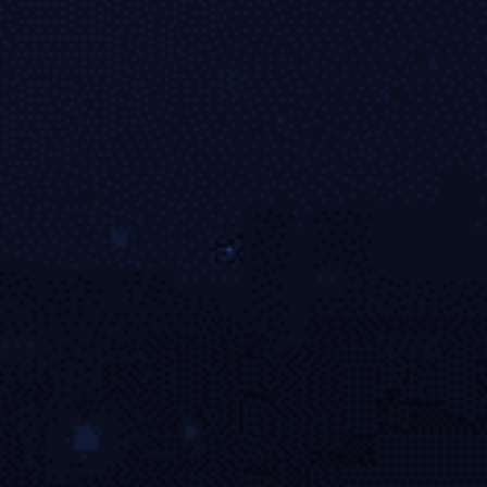
表
广泛的讨论与关注。最近，前德国...
三
，但他们在比赛中的重要性不言而...
持
梅西需要更多的团队支持来应对...